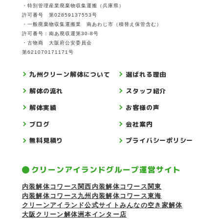
・特別管理産業廃棄物収集運搬（兵庫県）
許可番号 第02859137553号
・一般廃棄物収集運搬業 南あわじ市（積替え保管含む）
許可番号：南あ廃収運第30-8号
・古物商 大阪府公安委員会
第621070171171号
九州クリーン解体について
選ばれる理由
解体の流れ
スタッフ紹介
解体実績
お客様の声
ブログ
会社案内
無料見積り
プライバシーポリシー
クリーンアイランドグループ運営サイト
内装解体コワース関西
内装解体コワース関東
内装解体コワース九州
内装解体コワース東海
クリーンアイランド公式サイト
みんなの空き家解体
大阪クリーン解体
洲本インター店